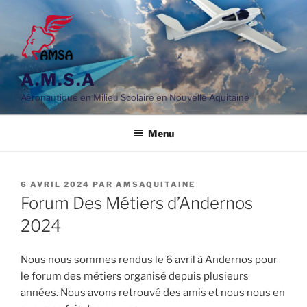
Aller
au
contenu
principal
A.M.S.A
Aéronautique en Milieu Scolaire en Nouvelle Aquitaine
Menu
PUBLIÉ
6 AVRIL 2024
PAR
AMSAQUITAINE
LE
Forum Des Métiers d’Andernos
2024
Nous nous sommes rendus le 6 avril à Andernos pour
le forum des métiers organisé depuis plusieurs
années. Nous avons retrouvé des amis et nous nous en