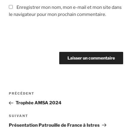
Enregistrer mon nom, mon e-mail et mon site dans
le navigateur pour mon prochain commentaire.
Navigation
PRÉCÉDENT
Article
de
précédent
Trophée AMSA 2024
l’article
SUIVANT
Article
suivant
Présentation Patrouille de France à Istres