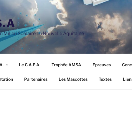
S.A
 Milieu Scolaire en Nouvelle Aquitaine
A.
Le C.A.E.A.
Trophée AMSA
Epreuves
Conc
ntation
Partenaires
Les Mascottes
Textes
Lien