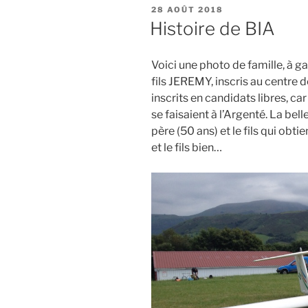
PUBLIÉ
28 AOÛT 2018
LE
Histoire de BIA
Voici une photo de famille, à g
fils JEREMY, inscris au centre d
inscrits en candidats libres, ca
se faisaient à l’Argenté. La bell
père (50 ans) et le fils qui obti
et le fils bien…