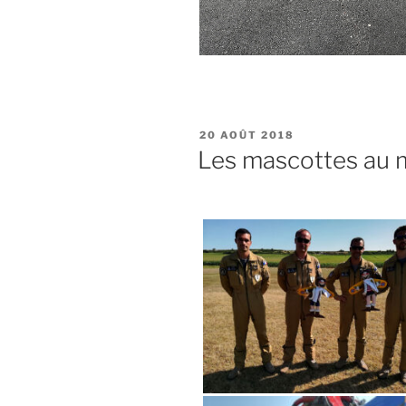
PUBLIÉ
20 AOÛT 2018
LE
Les mascottes au 