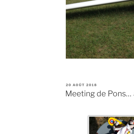
PUBLIÉ
20 AOÛT 2018
LE
Meeting de Pons… 