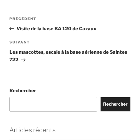
Navigation
PRÉCÉDENT
Article
de
précédent
Visite de la base BA 120 de Cazaux
l’article
SUIVANT
Article
suivant
Les mascottes, escale à la base aérienne de Saintes
722
Rechercher
Rechercher
Articles récents