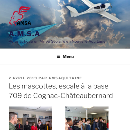
Aller
au
contenu
principal
A.M.S.A
Aéronautique en Milieu Scolaire en Nouvelle Aquitaine
Menu
PUBLIÉ
2 AVRIL 2019
PAR
AMSAQUITAINE
LE
Les mascottes, escale à la base
709 de Cognac-Châteaubernard