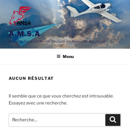
Aller
au
contenu
principal
A.M.S.A
Aéronautique en Milieu Scolaire en Nouvelle Aquitaine
Menu
AUCUN RÉSULTAT
Il semble que ce que vous cherchez est introuvable.
Essayez avec une recherche.
Recherche
Reche
pour